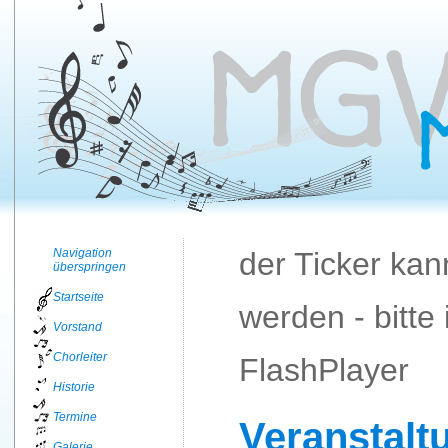
Navigation
der Ticker kan
überspringen
Startseite
werden - bitte 
Vorstand
Chorleiter
FlashPlayer
Historie
Termine
Veranstalt
Galerie