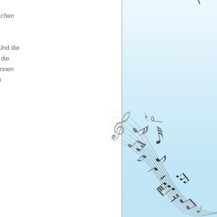
schen
Und die
 die
innen
n