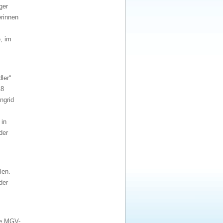
ger
erinnen
, im
ler“
18
ngrid
 in
der
len.
der
te MGV-