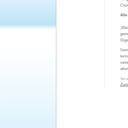
Chor
All
„Mac
geme
Orge
Gero
leck
sein
alte
Text u
Zurü