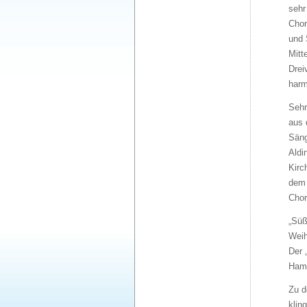
sehr
Chor
und 
Mitt
Drei
harm
Sehr
aus 
Säng
Aldi
Kirc
dem 
Chor
„Süß
Weih
Der 
Hamm
Zu d
klin