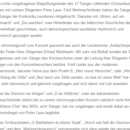
 schön vorgetragenen Begrüßungslieder des 17 Sänger zählenden Ochsenbur
es mit seinem Dirigenten Peter Laue. Fünf Weihnachtslieder hatten die Säng
Sänger der Konkordia Leonbronn mitgebracht. Darunter mit „Hirten, auf um
ernacht“ und „Sie wachten“ zwei Hirtenlieder aus der biblischen Geschichte die
vierteltakt geschrieben, auch dementsprechend wunderbar rhythmisch und
onisch gesungen wurden.
 stimmungsvoll zum Konzert passend war auch der Leonbronner „Andachtsjod
der Feder ihres Dirigenten Erhard Werthwein. Mit sehr viel Beifall wurden die 
erinnen und vier Sänger des Kirchenchores unter der Leitung ihrer Dirigentin I
nger von den Konzertbesuchern belohnt. Fünf Lieder aus der modernen
henmusik, darunter Verse aus dem Psalm 8, „Herr unser Herrscher“, oder „Hör
Klang der Stille“ und „Nun lasst uns Stille werden, zu laut ist unsre Welt“ hat 
 sehr harmonisch und gekonnt vorgetragen und sich damit viel Lob erworben.
er die Glocken nie klingen“ und „O du fröhliche“, zwei der bekanntesten
nachtslieder dürfen bei so einem stimmungsvollen Konzert natürlich nicht feh
„Kleine Chor“ des MGV, acht Sänger, hat sie vorgetragen und wurde dabei an 
ondorgel von Peter Laue begleitet.
en Schlussliedern „O Bethlehem du kleine Stadt“, „Horch wie hell die Glocken
gen“ und dem „Weihnachtswunsch“ versammelte sich dann wieder der gesam