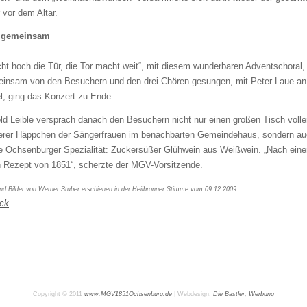
 vor dem Altar.
e gemeinsam
ht hoch die Tür, die Tor macht weit“, mit diesem wunderbaren Adventschoral,
insam von den Besuchern und den drei Chören gesungen, mit Peter Laue an
l, ging das Konzert zu Ende.
ld Leible versprach danach den Besuchern nicht nur einen großen Tisch volle
erer Häppchen der Sängerfrauen im benachbarten Gemeindehaus, sondern a
e Ochsenburger Spezialität: Zuckersüßer Glühwein aus Weißwein. „Nach ein
n Rezept von 1851“, scherzte der MGV-Vorsitzende.
nd Bilder von Werner Stuber erschienen in der Heilbronner Stimme vom 09.12.2009
ck
Copyright © 2011
www.MGV1851Ochsenburg.de
| Webdesign:
Die Bastler, Werbung