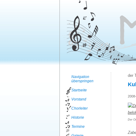
der 
Navigation
überspringen
Kul
Startseite
2008-
Vorstand
Chorleiter
Historie
Der Oc
Termine
Zabe
Galerie