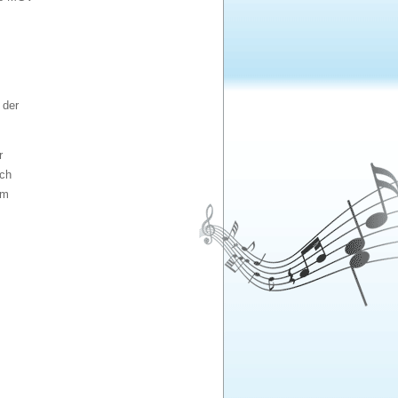
 der
r
uch
em