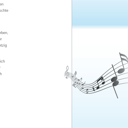
en
schte
rben,
r
etzig
ich
r
h