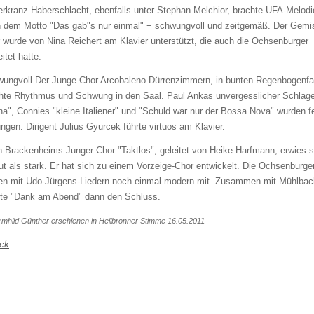
erkranz Haberschlacht, ebenfalls unter Stephan Melchior, brachte UFA-Melodi
 dem Motto "Das gab"s nur einmal" − schwungvoll und zeitgemäß. Der Gemi
 wurde von Nina Reichert am Klavier unterstützt, die auch die Ochsenburger
itet hatte.
ungvoll Der Junge Chor Arcobaleno Dürrenzimmern, in bunten Regenbogenfa
hte Rhythmus und Schwung in den Saal. Paul Ankas unvergesslicher Schlage
na", Connies "kleine Italiener" und "Schuld war nur der Bossa Nova" wurden f
ngen. Dirigent Julius Gyurcek führte virtuos am Klavier.
 Brackenheims Junger Chor "Taktlos", geleitet von Heike Harfmann, erwies s
ut als stark. Er hat sich zu einem Vorzeige-Chor entwickelt. Die Ochsenburge
ten mit Udo-Jürgens-Liedern noch einmal modern mit. Zusammen mit Mühlbac
ete "Dank am Abend" dann den Schluss.
rmhild Günther erschienen in Heilbronner Stimme 16.05.2011
ck