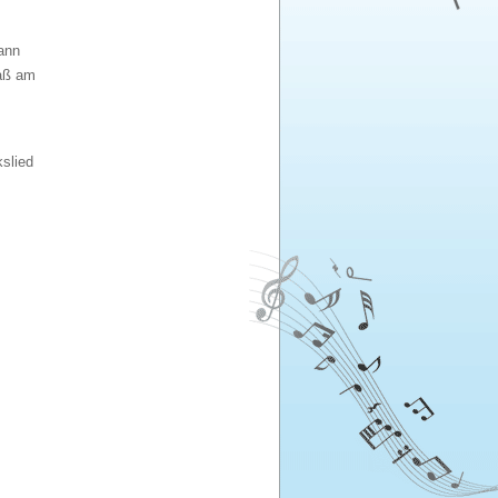
ann
paß am
slied