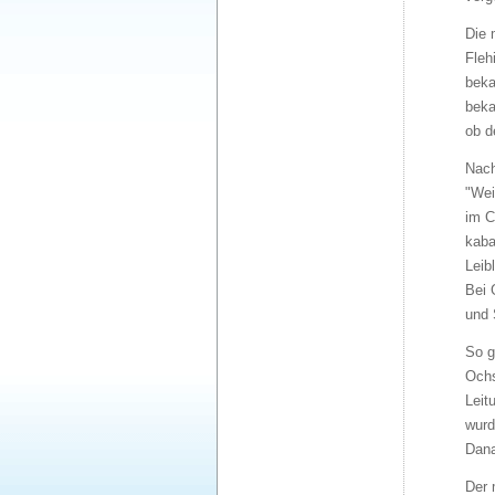
Die 
Fleh
beka
beka
ob d
Nach
"Wei
im C
kaba
Leib
Bei 
und 
So g
Ochs
Leit
wurd
Dana
Der 