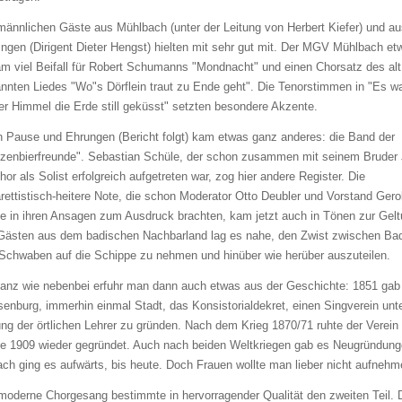
männlichen Gäste aus Mühlbach (unter der Leitung von Herbert Kiefer) und au
ingen (Dirigent Dieter Hengst) hielten mit sehr gut mit. Der MGV Mühlbach et
m viel Beifall für Robert Schumanns "Mondnacht" und einen Chorsatz des alt
nnten Liedes "Wo"s Dörflein traut zu Ende geht". Die Tenorstimmen in "Es wa
er Himmel die Erde still geküsst" setzten besondere Akzente.
 Pause und Ehrungen (Bericht folgt) kam etwas ganz anderes: die Band der
zenbierfreunde". Sebastian Schüle, der schon zusammen mit seinem Bruder 
hor als Solist erfolgreich aufgetreten war, zog hier andere Register. Die
rettistisch-heitere Note, die schon Moderator Otto Deubler und Vorstand Gero
le in ihren Ansagen zum Ausdruck brachten, kam jetzt auch in Tönen zur Gelt
Gästen aus dem badischen Nachbarland lag es nahe, den Zwist zwischen Ba
Schwaben auf die Schippe zu nehmen und hinüber wie herüber auszuteilen.
anz wie nebenbei erfuhr man dann auch etwas aus der Geschichte: 1851 gab 
enburg, immerhin einmal Stadt, das Konsistorialdekret, einen Singverein unte
ung der örtlichen Lehrer zu gründen. Nach dem Krieg 1870/71 ruhte der Verein
e 1909 wieder gegründet. Auch nach beiden Weltkriegen gab es Neugründung
ch ging es aufwärts, bis heute. Doch Frauen wollte man lieber nicht aufnehm
moderne Chorgesang bestimmte in hervorragender Qualität den zweiten Teil. 