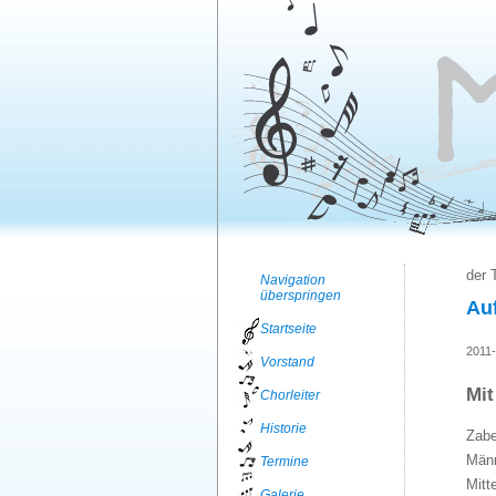
der 
Navigation
überspringen
Auf
Startseite
2011-
Vorstand
Mit
Chorleiter
Historie
Zabe
Männ
Termine
Mitt
Galerie