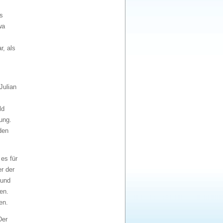
s
wa
r, als
Julian
ld
ung.
den
es für
r der
 und
en.
en.
Der