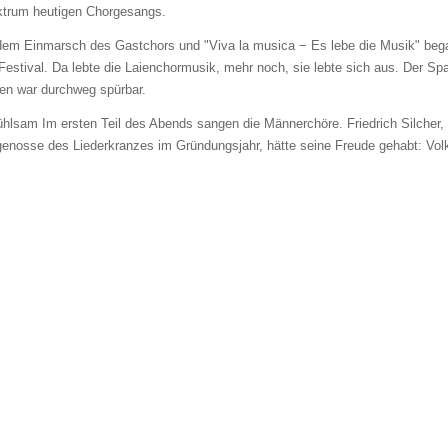
trum heutigen Chorgesangs.
dem Einmarsch des Gastchors und "Viva la musica − Es lebe die Musik" beg
Festival. Da lebte die Laienchormusik, mehr noch, sie lebte sich aus. Der S
en war durchweg spürbar.
ühlsam Im ersten Teil des Abends sangen die Männerchöre. Friedrich Silcher,
genosse des Liederkranzes im Gründungsjahr, hätte seine Freude gehabt: Volk