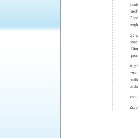
Lied
nach
Chor
begle
Schw
brac
"Dia
gesu
Auch
erne
hiel
bild
Von I
Zurü